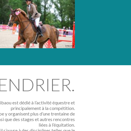
HEBERGEM
ENDRIER.
ibaou est dédié à l’activité équestre et
principalement à la compétition.
e y organisent plus d’une trentaine de
nsi que des stages et autres rencontres
liées à l’équitation.
il s’ouvre à des disciplines telles que le