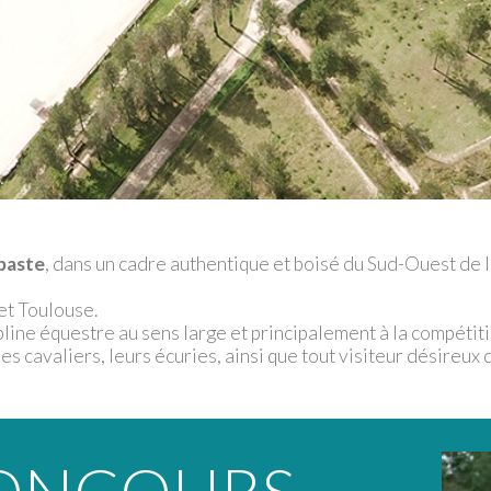
baste
, dans un cadre authentique et boisé du Sud-Ouest de la
et Toulouse.
pline équestre au sens large et principalement à la compétit
es cavaliers, leurs écuries, ainsi que tout visiteur désireux 