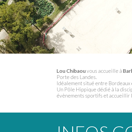
Lou Chibaou
vous accueille à
Bar
Porte des Landes.
Idéalement situé entre Bordeaux 
Un Pôle Hippique dédié à la disci
évènements sportifs et accueillir l