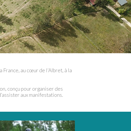
 France, au cœur de l’Albret, à la
ion, conçu pour organiser des
d’assister aux manifestations.